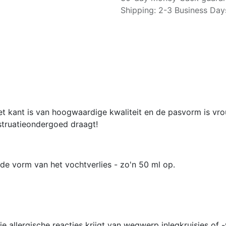
Shipping: 2-3 Business Day
Het kant is van hoogwaardige kwaliteit en de pasvorm is vr
struatieondergoed draagt!
 de vorm van het vochtverlies - zo'n 50 ml op.
e allergische reacties krijgt van wegwerp inlegkruisjes of 