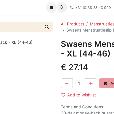
Over ons
FAQ
Kieswijzer nacht- en kraamverband
Ki
+31 (0)38 23 43 999
All Products
Menstruaties
Swaens Menstruatieslip 
Swaens Menst
- XL (44-46)
€
27.14
Ad
Add to wishlist
Terms and Conditions
30-day money-back guara