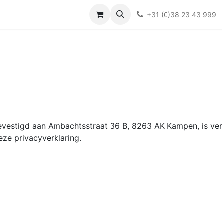
Over ons
FAQ
Kieswijzer nacht- en kraamverband
Ki
+31 (0)38 23 43 999
evestigd aan Ambachtsstraat 36 B, 8263 AK Kampen, is ver
ze privacyverklaring.