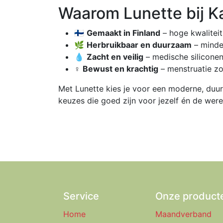
Waarom Lunette bij K
🇫🇮
Gemaakt in Finland
– hoge kwaliteit
🌿
Herbruikbaar en duurzaam
– minder
💧
Zacht en veilig
– medische siliconen
♀️
Bewust en krachtig
– menstruatie z
Met Lunette kies je voor een moderne, duur
keuzes die goed zijn voor jezelf én de were
Service
Onze product
Home
Maandverband