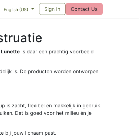
eswijzer maandverband
Sign in
Vragen over menstruatiecups
Contact Us
Bl
English (US)
truatie
.
Lunette
is daar een prachtig voorbeeld
endelijk is. De producten worden ontworpen
p is zacht, flexibel en makkelijk in gebruik.
uiken. Dat is goed voor het milieu én je
e bij jouw lichaam past.