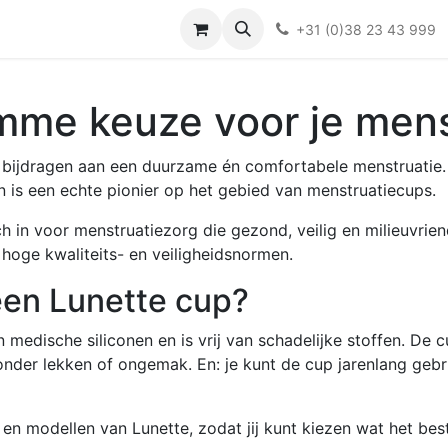
Over ons
FAQ
Kieswijzer nacht- en kraamverband
Ki
+31 (0)38 23 43 999
imme keuze voor je mens
 bijdragen aan een duurzame én comfortabele menstruatie
n is een echte pionier op het gebied van menstruatiecups.
ch in voor menstruatiezorg die gezond, veilig en milieuvri
hoge kwaliteits- en veiligheidsnormen.
een Lunette cup?
medische siliconen en is vrij van schadelijke stoffen. De cu
zonder lekken of ongemak. En: je kunt de cup jarenlang gebr
en modellen van Lunette, zodat jij kunt kiezen wat het best