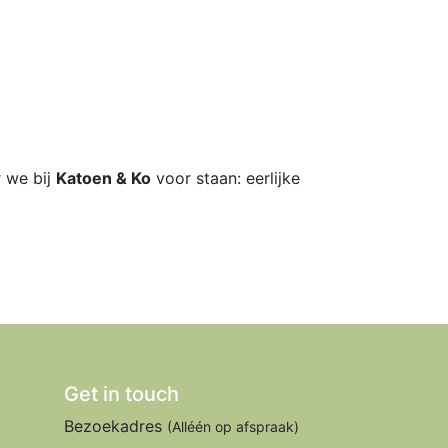
r we bij
Katoen & Ko
voor staan: eerlijke
Get in touch
Bezoekadres
(Alléén op afspraak)