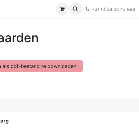
Over ons
FAQ
Kieswijzer nacht- en kraamverband
Ki
+31 (0)38 23 43 999
aarden
 als pdf-bestand te downloaden.
.org