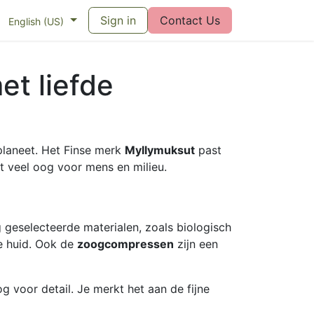
eswijzer maandverband
Sign in
Vragen over menstruatiecups
Contact Us
Bl
English (US)
et liefde
planeet. Het Finse merk
Myllymuksut
past
t veel oog voor mens en milieu.
geselecteerde materialen, zoals biologisch
e huid. Ook de
zoogcompressen
zijn een
voor detail. Je merkt het aan de fijne