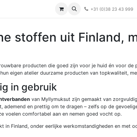
Over ons
FAQ
Kieswijzer nacht- en kraamverband
Ki
+31 (0)38 23 43 999
ne stoffen uit Finland, m
ouwbare producten die goed zijn voor je huid én voor de 
n hun eigen atelier duurzame producten van topkwaliteit, me
ig in gebruik
chtverbanden
van Myllymuksut zijn gemaakt van zorgvuldig 
t, ademend en prettig om te dragen – zelfs op de gevoelig
 ze voelen comfortabel aan en nemen goed vocht op.
in Finland, onder eerlijke werkomstandigheden en met oog 