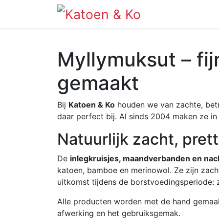
Info
Shop
Myllymuksut – fij
gemaakt
Bij
Katoen & Ko
houden we van zachte, betr
daar perfect bij. Al sinds 2004 maken ze i
Natuurlijk zacht, prett
De
inlegkruisjes, maandverbanden en na
katoen, bamboe en merinowol. Ze zijn zach
uitkomst tijdens de borstvoedingsperiode:
Alle producten worden met de hand gemaakt 
afwerking en het gebruiksgemak.