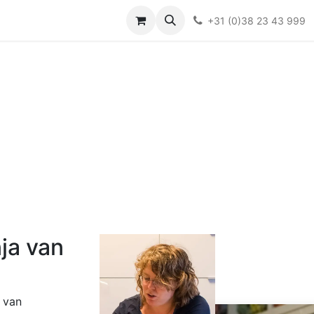
Over ons
FAQ
Kieswijzer nacht- en kraamverband
Ki
+31 (0)38 23 43 999
ja van
e van