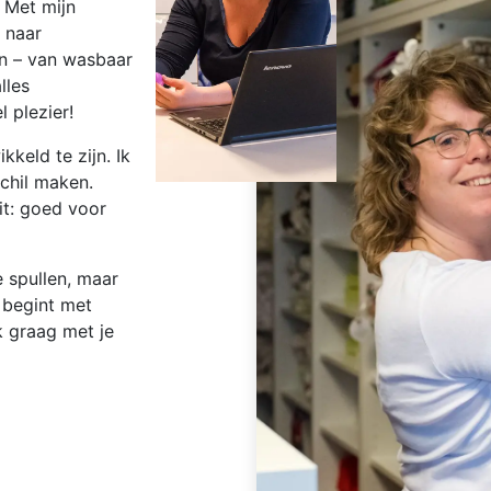
 Met mijn
 naar
en – van wasbaar
lles
l plezier!
keld te zijn. Ik
schil maken.
it: goed voor
ne spullen, maar
 begint met
k graag met je