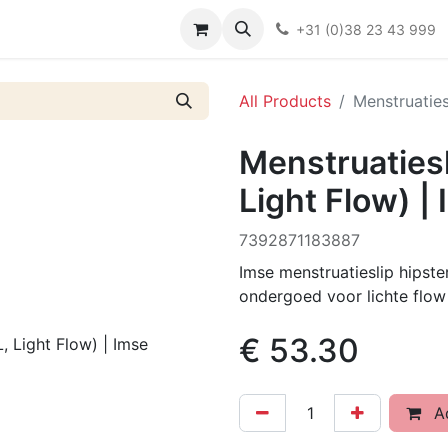
Over ons
FAQ
Kieswijzer nacht- en kraamverband
Ki
+31 (0)38 23 43 999
All Products
Menstruaties
Menstruatiesl
Light Flow) |
‌7392871183887
Imse menstruatieslip hipste
ondergoed voor lichte flow
€
53.30
Ad