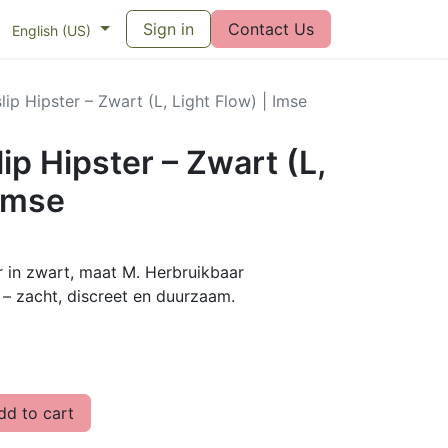
eswijzer maandverband
Sign in
Vragen over menstruatiecups
Contact Us
Bl
English (US)
lip Hipster – Zwart (L, Light Flow) | Imse
ip Hipster – Zwart (L,
 Imse
r in zwart, maat M. Herbruikbaar
 – zacht, discreet en duurzaam.
d to cart