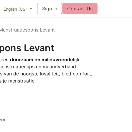
eswijzer maandverband
Sign in
Vragen over menstruatiecups
Contact Us
Bl
English (US)
Menstruatiespons Levant
pons Levant
 een
duurzaam en milieuvriendelijk
enstruatiecups en maandverband.
s van de hoogste kwaliteit, bied comfort,
s je menstruatie.
cm