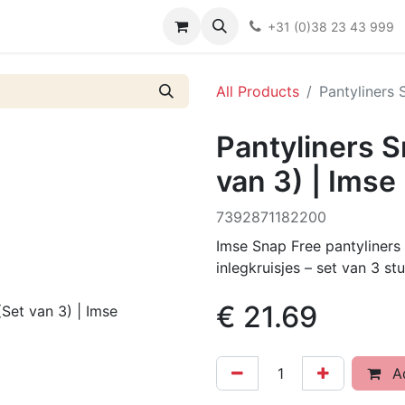
Over ons
FAQ
Kieswijzer nacht- en kraamverband
Ki
+31 (0)38 23 43 999
All Products
Pantyliners 
Pantyliners S
van 3) | Imse
7392871182200
Imse Snap Free pantyliners
inlegkruisjes – set van 3 stu
€
21.69
Ad