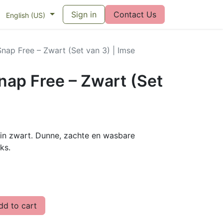
eswijzer maandverband
Sign in
Vragen over menstruatiecups
Contact Us
Bl
English (US)
Snap Free – Zwart (Set van 3) | Imse
nap Free – Zwart (Set
 in zwart. Dunne, zachte en wasbare
ks.
d to cart