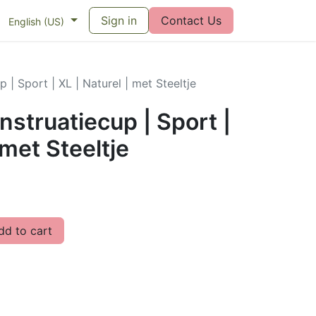
eswijzer maandverband
Sign in
Vragen over menstruatiecups
Contact Us
Bl
English (US)
| Sport | XL | Naturel | met Steeltje
struatiecup | Sport |
 met Steeltje
d to cart