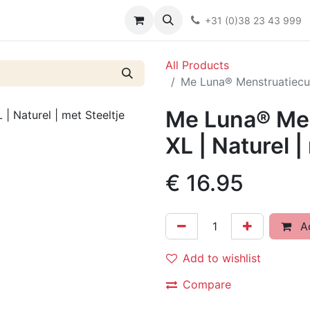
Over ons
FAQ
Kieswijzer nacht- en kraamverband
Ki
+31 (0)38 23 43 999
All Products
Me Luna® Menstruatiecup 
Me Luna® Men
XL | Naturel |
€
16.95
Ad
Add to wishlist
Compare