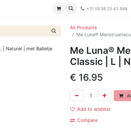
Over ons
FAQ
Kieswijzer nacht- en kraamverband
Ki
+31 (0)38 23 43 999
All Products
Me Luna® Menstruatiecup 
Me Luna® Men
Classic | L | 
€
16.95
Ad
Add to wishlist
Compare