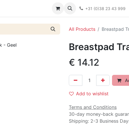
Over ons
FAQ
Kieswijzer nacht- en kraamverband
Ki
+31 (0)38 23 43 999
All Products
Breastpad Tr
Breastpad Tra
€
14.12
Ad
Add to wishlist
Terms and Conditions
30-day money-back guara
Shipping: 2-3 Business Day