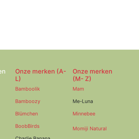
en
Onze merken (A-
Onze merken
L)
(M- Z)
Bamboolik
Mam
Bamboozy
Me-Luna
Blümchen
Minnebee
BoobBirds
Momiji Natural
Charlie Banana