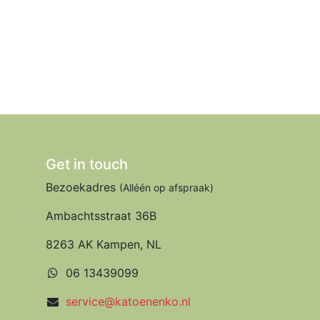
Get in touch
Bezoekadres
(Alléén op afspraak)
Ambachtsstraat 36B
8263 AK Kampen, NL
06 13439099
service@katoenenko.nl