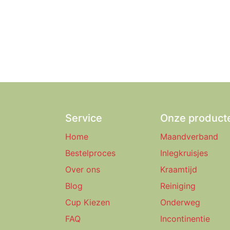
Service
Onze product
Home
Maandverband
Bestelproces
Inlegkruisjes
Over ons
Kraamtijd
Blog
Reiniging
Cup Kiezen
Onderweg
FAQ
Incontinentie