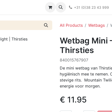
Over ons
FAQ
Kieswijzer nacht- en kraamverband
Ki
+31 (0)38 23 43 999
All Products
Wetbags
Wetbag Mini –
Thirsties
840015767907
De mini wetbag van Thirsti
hygiënisch mee te nemen. 
stevige rits. Mountain Twil
energie voor morgen.
€
11.95