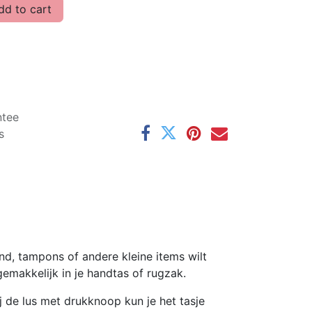
d to cart
ntee
s
d, tampons of andere kleine items wilt
emakkelijk in je handtas of rugzak.
j de lus met drukknoop kun je het tasje