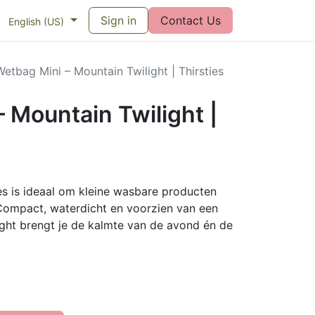
eswijzer maandverband
Sign in
Vragen over menstruatiecups
Contact Us
Bl
English (US)
Wetbag Mini – Mountain Twilight | Thirsties
 Mountain Twilight |
es is ideaal om kleine wasbare producten
Compact, waterdicht en voorzien van een
ight brengt je de kalmte van de avond én de