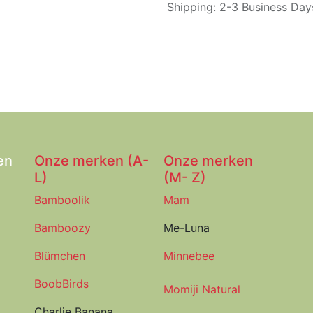
Shipping: 2-3 Business Day
en
Onze merken (A-
Onze merken
L)
(M- Z)
Bamboolik
Mam
Bamboozy
Me-Luna
Blümchen
Minnebee
BoobBirds
Momiji Natural
Charlie Banana