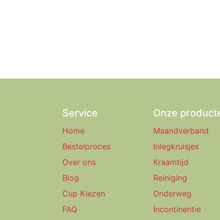
Service
Onze product
Home
Maandverband
Bestelproces
Inlegkruisjes
Over ons
Kraamtijd
Blog
Reiniging
Cup Kiezen
Onderweg
FAQ
Incontinentie