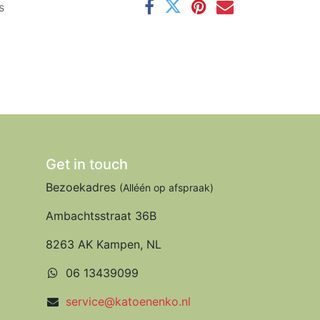
s
Get in touch
Bezoekadres
(Alléén op afspraak)
Ambachtsstraat 36B
8263 AK Kampen, NL
06 13439099
service@katoenenko.nl