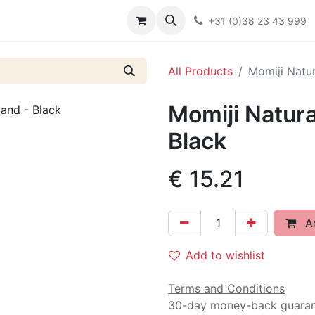
Over ons
FAQ
Kieswijzer nacht- en kraamverband
Ki
+31 (0)38 23 43 999
All Products
Momiji Natu
Momiji Natur
Black
€
15.21
Ad
Add to wishlist
Terms and Conditions
30-day money-back guara