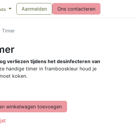
eswijzer maandverband
Aanmelden
Vragen over menstruatiecups
Ons contacteren
Bl
nds
 Timer
mer
oog verliezen tijdens het desinfecteren van
e handige timer in frambooskleur houd je
 moet koken.
n winkelwagen toevoegen
jst