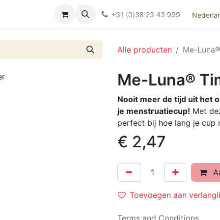
Over ons
FAQ
Kieswijzer nacht- en kraamverband
Ki
+31 (0)38 23 43 999
Nederla
Alle producten
Me-Luna®
Me-Luna® Ti
Nooit meer de tijd uit het 
je menstruatiecup!
Met dez
perfect bij hoe lang je cup
€
2,47
Aa
Toevoegen aan verlangli
Terms and Conditions