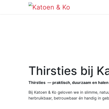
Info
Shop
Thirsties bij 
Thirsties — praktisch, duurzaam en halen
Bij Katoen & Ko geloven we in slimme, natu
herbruikbaar, betrouwbaar én handig in geb