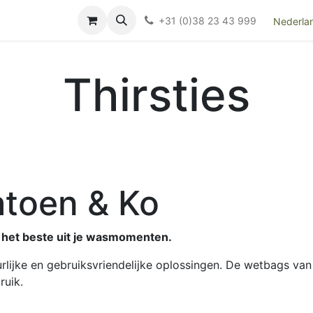
Over ons
FAQ
Kieswijzer nacht- en kraamverband
Ki
+31 (0)38 23 43 999
Nederla
Thirsties
Katoen & Ko
 het beste uit je wasmomenten.
urlijke en gebruiksvriendelijke oplossingen. De wetbags va
ruik.