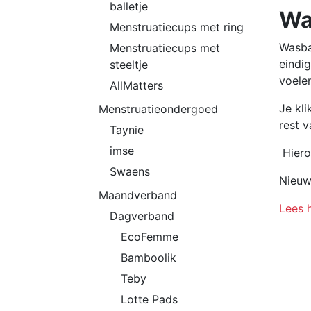
balletje
Wa
Menstruatiecups met ring
Wasbar
Menstruatiecups met
eindi
steeltje
voelen
AllMatters
Je kl
Menstruatieondergoed
rest v
Taynie
imse
Hieron
Swaens
Nieuw
Maandverband
Lees h
Dagverband
EcoFemme
Bamboolik
Teby
Lotte Pads