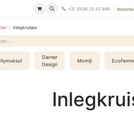
Over ons
FAQ
Kieswijzer nacht- en kraamverband
Ki
+31 (0)38 23 43 999
Nederla
ten
Inlegkruisjes
Darner
llymuksut
Momiji
EcoFemm
Design
Inlegkrui