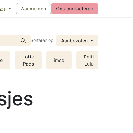
eswijzer maandverband
Aanmelden
Vragen over menstruatiecups
Ons contacteren
Bl
nds
Aanbevolen
Sorteren op:
Lotte
Petit
e
imse
EcoFem
Pads
Lulu
sjes