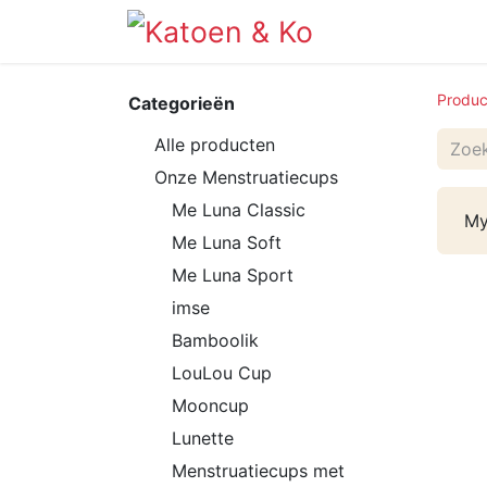
Info
Shop
Produc
Categorieën
Alle producten
Onze Menstruatiecups
Me Luna Classic
My
Me Luna Soft
Me Luna Sport
imse
Bamboolik
LouLou Cup
Mooncup
Lunette
Menstruatiecups met