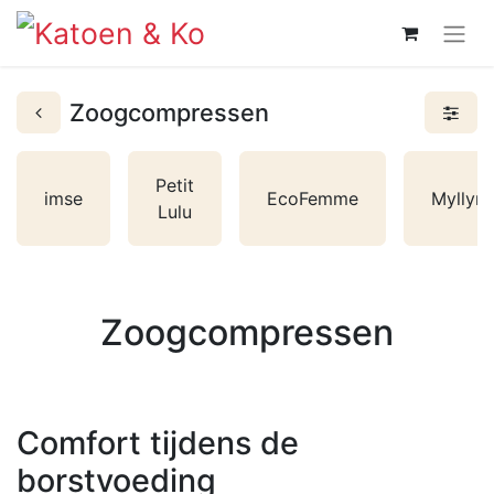
Zoogcompressen
Petit
imse
EcoFemme
Myllym
Lulu
Zoogcompressen
Comfort tijdens de
borstvoeding