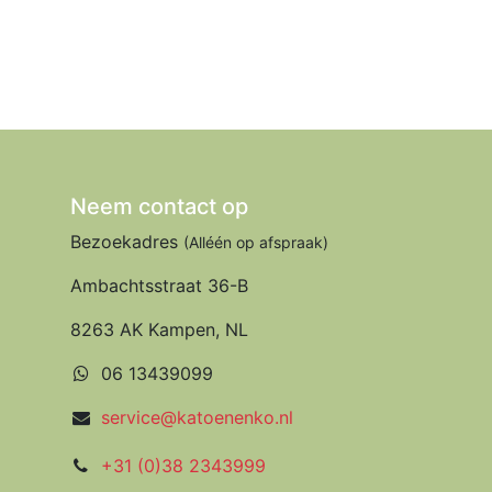
Neem contact op
Bezoekadres
(Alléén op afspraak)
Ambachtsstraat 36-B
8263 AK Kampen, NL
06 13439099
service@katoenenko.nl
+31 (0)38 2343999