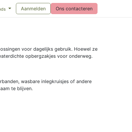
eswijzer maandverband
Aanmelden
Vragen over menstruatiecups
Ons contacteren
Bl
nds
ossingen voor dagelijks gebruik. Hoewel ze
waterdichte opbergzakjes voor onderweg.
banden, wasbare inlegkruisjes of andere
aam te blijven.