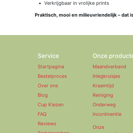
Verkrijgbaar in vrolijke prints
Praktisch, mooi en milieuvriendelijk – dat 
Service
Onze product
Startpagina
Maandverband
Bestelproces
Inlegkruisjes
Over ons
Kraamtijd
Blog
Reiniging
Cup Kiezen
Onderweg
FAQ
Incontinentie
Reviews
Onze