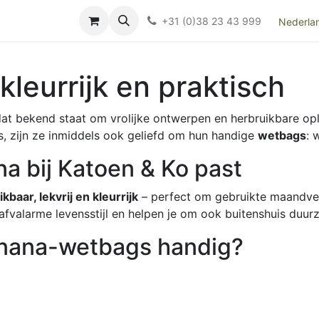
Over ons
FAQ
Kieswijzer nacht- en kraamverband
Ki
+31 (0)38 23 43 999
Nederla
kleurrijk en praktisch
at bekend staat om vrolijke ontwerpen en herbruikbare opl
, zijn ze inmiddels ook geliefd om hun handige
wetbags
: 
a bij Katoen & Ko past
kbaar, lekvrij en kleurrijk
– perfect om gebruikte maandver
afvalarme levensstijl en helpen je om ook buitenshuis duurz
anana-wetbags handig?