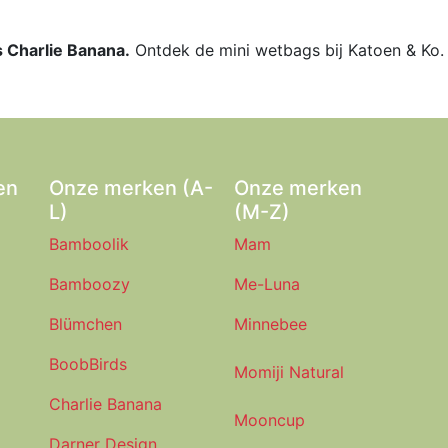
is Charlie Banana.
Ontdek de mini wetbags bij Katoen & Ko.
en
Onze merken (A-
Onze merken
L)
(M-Z)
Bamboolik
Mam
Bamboozy
Me-Luna
Blümchen
Minnebee
BoobBirds
Momiji Natural
Charlie Banana
Mooncup
Darner Design