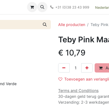
Over ons
FAQ
Kieswijzer nacht- en kraamverband
Ki
+31 (0)38 23 43 999
Nederla
Alle producten
Teby Pin
Teby Pink M
€
10,79
Aa
Toevoegen aan verlangli
Terms and Conditions
30-dagen geld terug garant
Verzending: 2-3 werkdage