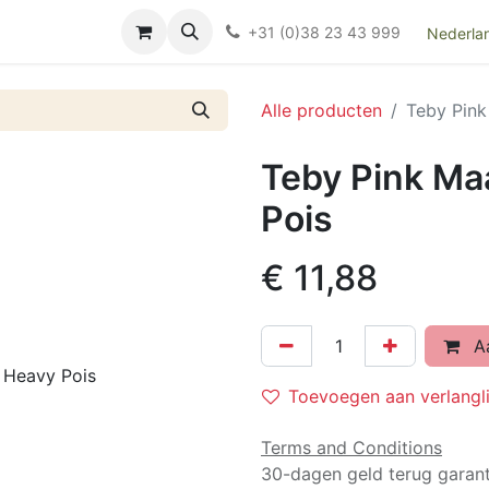
Over ons
FAQ
Kieswijzer nacht- en kraamverband
Ki
+31 (0)38 23 43 999
Nederla
Alle producten
Teby Pin
Teby Pink M
Pois
€
11,88
Aa
Toevoegen aan verlangli
Terms and Conditions
30-dagen geld terug garant