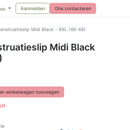
eswijzer maandverband
Aanmelden
Vragen over menstruatiecups
Ons contacteren
Bl
nds
nstruatieslip Midi Black - XXL (46-48)
ruatieslip Midi Black
)
n winkelwagen toevoegen
jst
ie