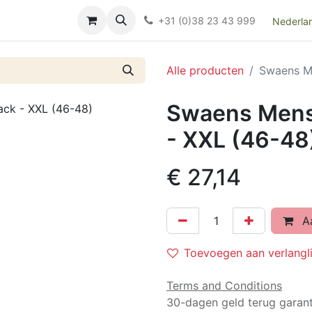
Over ons
FAQ
Kieswijzer nacht- en kraamverband
Ki
+31 (0)38 23 43 999
Nederla
Alle producten
Swaens Me
Swaens Menst
- XXL (46-48
€
27,14
Aa
Toevoegen aan verlangli
Terms and Conditions
30-dagen geld terug garant