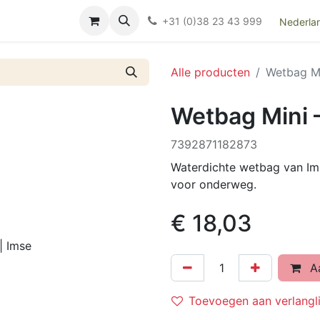
Over ons
FAQ
Kieswijzer nacht- en kraamverband
Ki
+31 (0)38 23 43 999
Nederla
Alle producten
Wetbag Mi
Wetbag Mini –
7392871182873
Waterdichte wetbag van Ims
voor onderweg.
€
18,03
Aa
Toevoegen aan verlangli