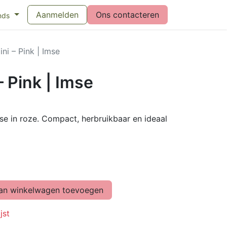
eswijzer maandverband
Aanmelden
Vragen over menstruatiecups
Ons contacteren
Bl
nds
ni – Pink | Imse
 Pink | Imse
e in roze. Compact, herbruikbaar en ideaal
n winkelwagen toevoegen
jst