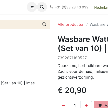
Over ons
FAQ
Kieswijzer nacht- en kraamverband
Ki
+31 (0)38 23 43 999
Nederla
Alle producten
Wasbare W
Wasbare Watt
(Set van 10) 
7392871180527
Duurzame, herbruikbare watt
Zacht voor de huid, milieuvr
gezichtsverzorging.
€
20,90
Aa