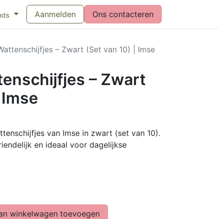
eswijzer maandverband
Aanmelden
Vragen over menstruatiecups
Ons contacteren
Bl
nds
attenschijfjes – Zwart (Set van 10) | Imse
enschijfjes – Zwart
| Imse
enschijfjes van Imse in zwart (set van 10).
iendelijk en ideaal voor dagelijkse
n winkelwagen toevoegen