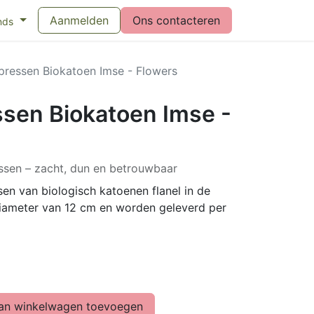
eswijzer maandverband
Aanmelden
Vragen over menstruatiecups
Ons contacteren
Bl
nds
essen Biokatoen Imse - Flowers
en Biokatoen Imse -
sen – zacht, dun en betrouwbaar
n van biologisch katoenen flanel in de
diameter van 12 cm en worden geleverd per
n winkelwagen toevoegen