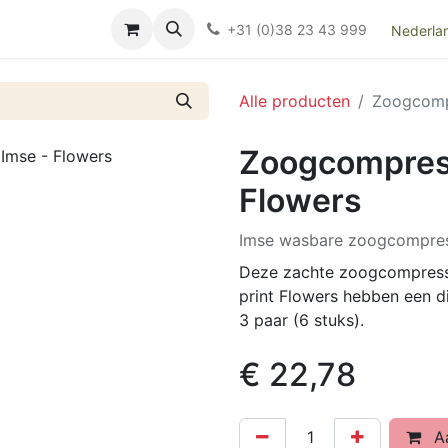
Over ons
FAQ
Kieswijzer nacht- en kraamverband
Ki
+31 (0)38 23 43 999
Nederla
Alle producten
Zoogcompr
Zoogcompress
Flowers
Imse wasbare zoogcompres
Deze zachte zoogcompresse
print Flowers hebben een 
3 paar (6 stuks).
€
22,78
Aa