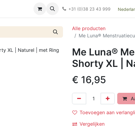
Over ons
FAQ
Kieswijzer nacht- en kraamverband
Ki
+31 (0)38 23 43 999
Nederla
Alle producten
Me Luna® Menstruatiecup 
Me Luna® Men
Shorty XL | N
€
16,95
Aa
Toevoegen aan verlangli
Vergelijken