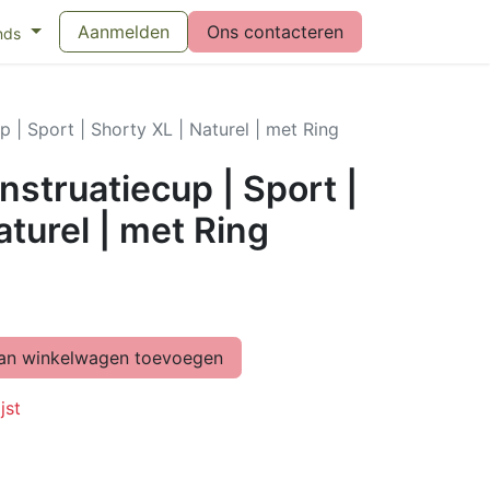
eswijzer maandverband
Aanmelden
Vragen over menstruatiecups
Ons contacteren
Bl
nds
| Sport | Shorty XL | Naturel | met Ring
struatiecup | Sport |
aturel | met Ring
n winkelwagen toevoegen
jst