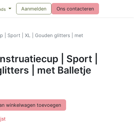
eswijzer maandverband
Aanmelden
Vragen over menstruatiecups
Ons contacteren
Bl
nds
| Sport | XL | Gouden glitters | met
struatiecup | Sport |
itters | met Balletje
n winkelwagen toevoegen
jst