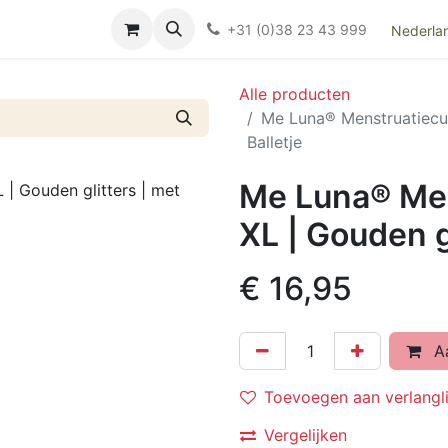
Over ons
FAQ
Kieswijzer nacht- en kraamverband
Ki
+31 (0)38 23 43 999
Nederla
Alle producten
Me Luna® Menstruatiecup 
Balletje
Me Luna® Men
XL | Gouden gl
€
16,95
Aa
Toevoegen aan verlangli
Vergelijken