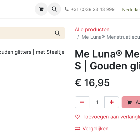
Over ons
FAQ
Kieswijzer nacht- en kraamverband
Ki
+31 (0)38 23 43 999
Nederla
Alle producten
Me Luna® Menstruatiecup 
Me Luna® Men
S | Gouden gli
€
16,95
Aa
Toevoegen aan verlangli
Vergelijken