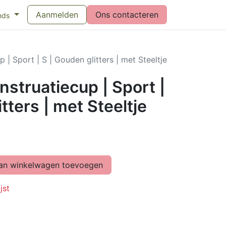
eswijzer maandverband
Aanmelden
Vragen over menstruatiecups
Ons contacteren
Bl
nds
| Sport | S | Gouden glitters | met Steeltje
struatiecup | Sport |
tters | met Steeltje
n winkelwagen toevoegen
jst