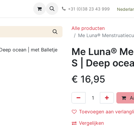
Over ons
FAQ
Kieswijzer nacht- en kraamverband
Ki
+31 (0)38 23 43 999
Nederla
Alle producten
Me Luna® Menstruatiecup 
Me Luna® Men
S | Deep ocea
€
16,95
Aa
Toevoegen aan verlangli
Vergelijken