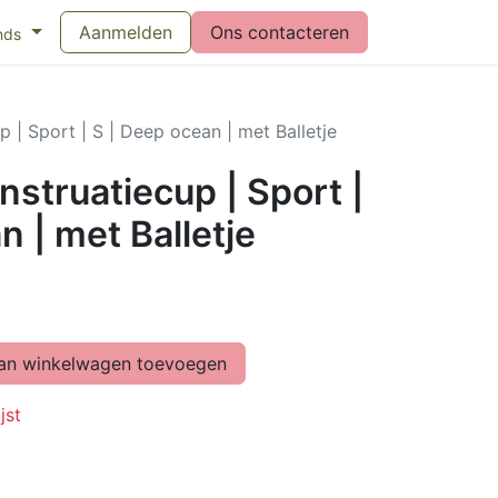
eswijzer maandverband
Aanmelden
Vragen over menstruatiecups
Ons contacteren
Bl
nds
| Sport | S | Deep ocean | met Balletje
struatiecup | Sport |
n | met Balletje
n winkelwagen toevoegen
jst