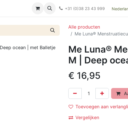
Over ons
FAQ
Kieswijzer nacht- en kraamverband
Ki
+31 (0)38 23 43 999
Nederla
Alle producten
Me Luna® Menstruatiecup
Me Luna® Men
M | Deep ocea
€
16,95
Aa
Toevoegen aan verlangli
Vergelijken