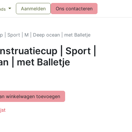
eswijzer maandverband
Aanmelden
Vragen over menstruatiecups
Ons contacteren
Bl
nds
 | Sport | M | Deep ocean | met Balletje
struatiecup | Sport |
n | met Balletje
n winkelwagen toevoegen
jst