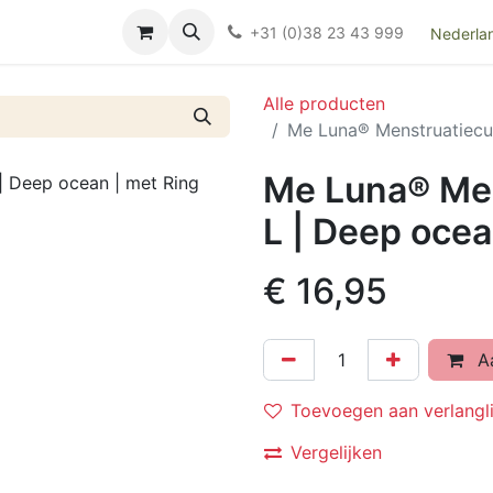
Over ons
FAQ
Kieswijzer nacht- en kraamverband
Ki
+31 (0)38 23 43 999
Nederla
Alle producten
Me Luna® Menstruatiecup
Me Luna® Men
L | Deep ocea
€
16,95
Aa
Toevoegen aan verlangli
Vergelijken