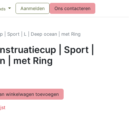
eswijzer maandverband
Aanmelden
Vragen over menstruatiecups
Ons contacteren
Bl
nds
 | Sport | L | Deep ocean | met Ring
struatiecup | Sport |
n | met Ring
n winkelwagen toevoegen
jst