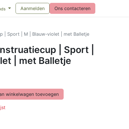
eswijzer maandverband
Aanmelden
Vragen over menstruatiecups
Ons contacteren
Bl
nds
| Sport | M | Blauw-violet | met Balletje
struatiecup | Sport |
et | met Balletje
n winkelwagen toevoegen
jst