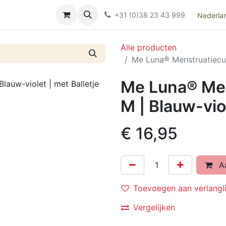
Over ons
FAQ
Kieswijzer nacht- en kraamverband
Ki
+31 (0)38 23 43 999
Nederla
Alle producten
Me Luna® Menstruatiecup 
Me Luna® Men
M | Blauw-viol
€
16,95
Aa
Toevoegen aan verlangli
Vergelijken