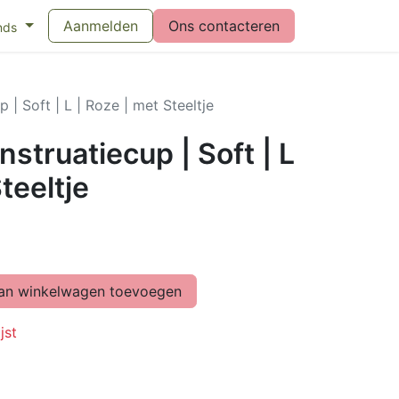
eswijzer maandverband
Aanmelden
Vragen over menstruatiecups
Ons contacteren
Bl
nds
| Soft | L | Roze | met Steeltje
truatiecup | Soft | L
teeltje
n winkelwagen toevoegen
jst