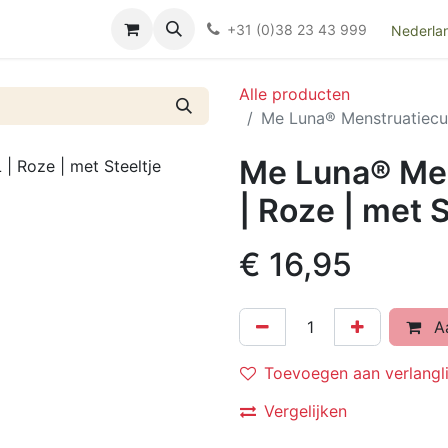
Over ons
FAQ
Kieswijzer nacht- en kraamverband
Ki
+31 (0)38 23 43 999
Nederla
Alle producten
Me Luna® Menstruatiecup 
Me Luna® Mens
| Roze | met S
€
16,95
Aa
Toevoegen aan verlangli
Vergelijken