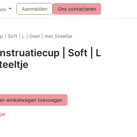
eswijzer maandverband
Aanmelden
Vragen over menstruatiecups
Ons contacteren
Bl
nds
| Soft | L | Geel | met Steeltje
truatiecup | Soft | L
teeltje
n winkelwagen toevoegen
jst