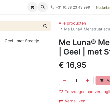
Over ons
FAQ
Kieswijzer nacht- en kraamverband
Ki
+31 (0)38 23 43 999
Nederla
Alle producten
Me Luna® Menstruatiecup 
Me Luna® Mens
| Geel | met S
€
16,95
Aa
Toevoegen aan verlangli
Vergelijken