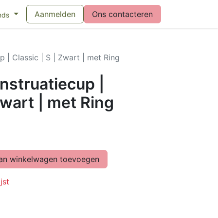
eswijzer maandverband
Aanmelden
Vragen over menstruatiecups
Ons contacteren
Bl
nds
| Classic | S | Zwart | met Ring
struatiecup |
Zwart | met Ring
n winkelwagen toevoegen
jst