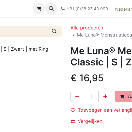
Over ons
FAQ
Kieswijzer nacht- en kraamverband
Ki
+31 (0)38 23 43 999
Nederla
Alle producten
Me Luna® Menstruatiecup 
Me Luna® Men
Classic | S | 
€
16,95
Aa
Toevoegen aan verlangli
Vergelijken