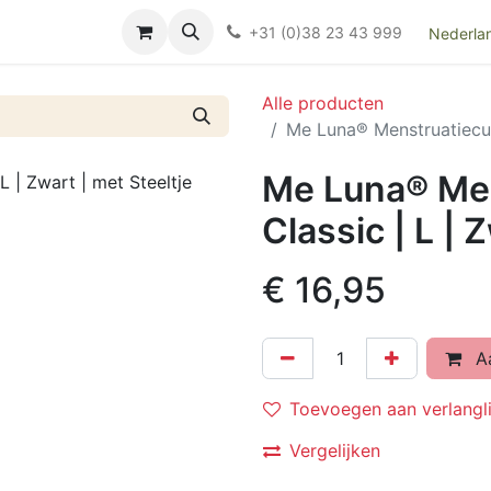
Over ons
FAQ
Kieswijzer nacht- en kraamverband
Ki
+31 (0)38 23 43 999
Nederla
Alle producten
Me Luna® Menstruatiecup 
Me Luna® Men
Classic | L | 
€
16,95
Aa
Toevoegen aan verlangli
Vergelijken