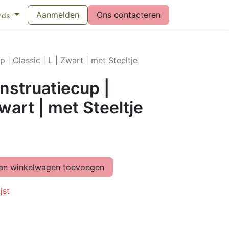
eswijzer maandverband
Aanmelden
Vragen over menstruatiecups
Ons contacteren
Bl
nds
| Classic | L | Zwart | met Steeltje
struatiecup |
Zwart | met Steeltje
n winkelwagen toevoegen
jst