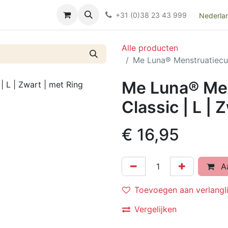
Over ons
FAQ
Kieswijzer nacht- en kraamverband
Ki
+31 (0)38 23 43 999
Nederla
Alle producten
Me Luna® Menstruatiecup 
Me Luna® Men
Classic | L | 
€
16,95
Aa
Toevoegen aan verlangli
Vergelijken