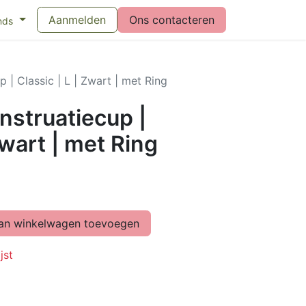
eswijzer maandverband
Aanmelden
Vragen over menstruatiecups
Ons contacteren
Bl
nds
| Classic | L | Zwart | met Ring
struatiecup |
Zwart | met Ring
n winkelwagen toevoegen
jst