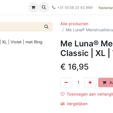
Over ons
FAQ
Kieswijzer nacht- en kraamverband
Ki
+31 (0)38 23 43 999
Nederla
Alle producten
Me Luna® Menstruatiecup 
Me Luna® Men
Classic | XL |
€
16,95
Aa
Toevoegen aan verlangli
Vergelijken