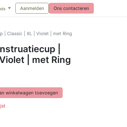
eswijzer maandverband
Aanmelden
Vragen over menstruatiecups
Ons contacteren
Bl
nds
| Classic | XL | Violet | met Ring
struatiecup |
 Violet | met Ring
n winkelwagen toevoegen
jst