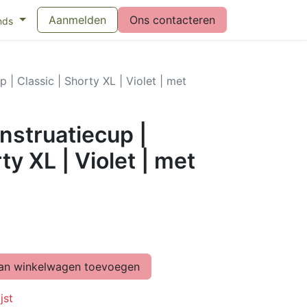
eswijzer maandverband
Aanmelden
Vragen over menstruatiecups
Ons contacteren
Bl
nds
| Classic | Shorty XL | Violet | met
struatiecup |
ty XL | Violet | met
n winkelwagen toevoegen
jst