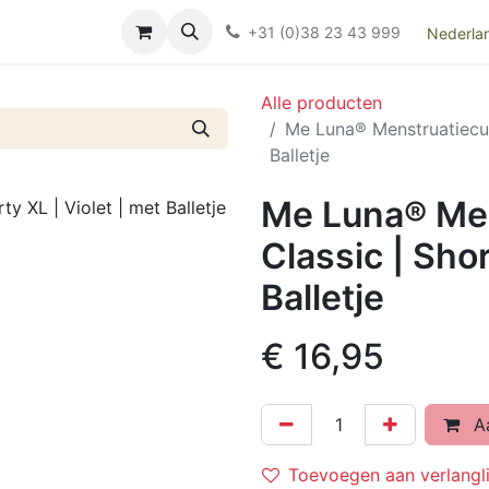
Over ons
FAQ
Kieswijzer nacht- en kraamverband
Ki
+31 (0)38 23 43 999
Nederla
Alle producten
Me Luna® Menstruatiecup 
Balletje
Me Luna® Men
Classic | Shor
Balletje
€
16,95
Aa
Toevoegen aan verlangli