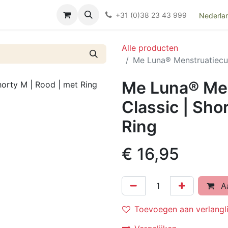
Over ons
FAQ
Kieswijzer nacht- en kraamverband
Ki
+31 (0)38 23 43 999
Nederla
Alle producten
Me Luna® Menstruatiecup
Me Luna® Men
Classic | Sho
Ring
€
16,95
Aa
Toevoegen aan verlangli