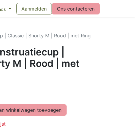
eswijzer maandverband
Aanmelden
Vragen over menstruatiecups
Ons contacteren
Bl
nds
 | Classic | Shorty M | Rood | met Ring
struatiecup |
rty M | Rood | met
n winkelwagen toevoegen
jst