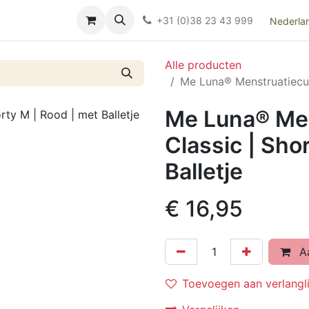
Over ons
FAQ
Kieswijzer nacht- en kraamverband
Ki
+31 (0)38 23 43 999
Nederla
Alle producten
Me Luna® Menstruatiecup 
Me Luna® Men
Classic | Sho
Balletje
€
16,95
Aa
Toevoegen aan verlangli