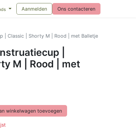
eswijzer maandverband
Aanmelden
Vragen over menstruatiecups
Ons contacteren
Bl
nds
| Classic | Shorty M | Rood | met Balletje
struatiecup |
rty M | Rood | met
n winkelwagen toevoegen
jst