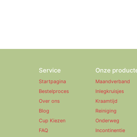
Service
Onze product
Startpagina
Maandverband
Bestelproces
Inlegkruisjes
Over ons
Kraamtijd
Blog
Reiniging
Cup Kiezen
Onderweg
FAQ
Incontinentie