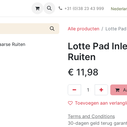
Over ons
FAQ
Kieswijzer nacht- en kraamverband
Ki
+31 (0)38 23 43 999
Nederla
Alle producten
Lotte Pad 
Lotte Pad Inl
Ruiten
€
11,98
Aa
Toevoegen aan verlangli
Terms and Conditions
30-dagen geld terug garant