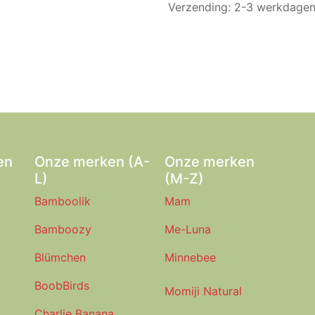
Verzending: 2-3 werkdage
en
Onze merken (A-
Onze merken
L)
(M-Z)
Bamboolik
Mam
Bamboozy
Me-Luna
Blümchen
Minnebee
BoobBirds
Momiji Natural
Charlie Banana