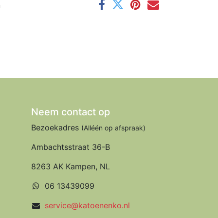
n
Neem contact op
Bezoekadres
(Alléén op afspraak)
Ambachtsstraat 36-B
8263 AK Kampen, NL
06 13439099
service@katoenenko.nl