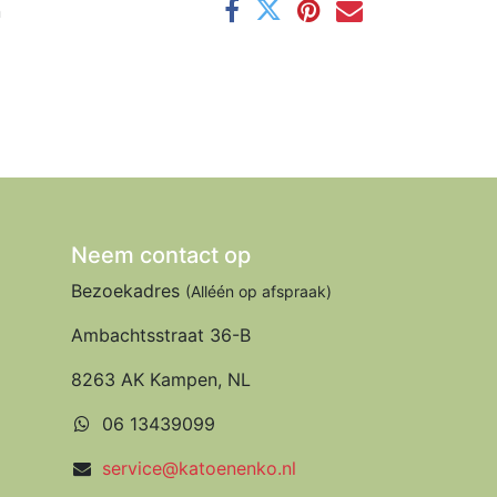
n
Neem contact op
Bezoekadres
(Alléén op afspraak)
Ambachtsstraat 36-B
8263 AK Kampen, NL
06 13439099
service@katoenenko.nl