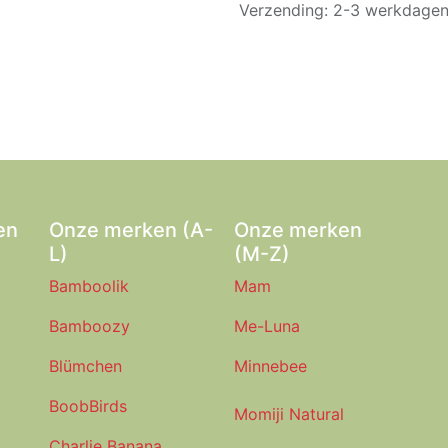
Verzending: 2-3 werkdage
en
Onze merken (A-
Onze merken
L)
(M-Z)
Bamboolik
Mam
Bamboozy
Me-Luna
Blümchen
Minnebee
BoobBirds
Momiji Natural
Charlie Banana