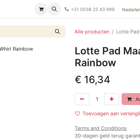
Over ons
FAQ
Kieswijzer nacht- en kraamverband
Ki
+31 (0)38 23 43 999
Nederla
Alle producten
Lotte Pad
Lotte Pad Ma
Rainbow
€
16,34
Aa
Toevoegen aan verlangli
Terms and Conditions
30-dagen geld terug garant