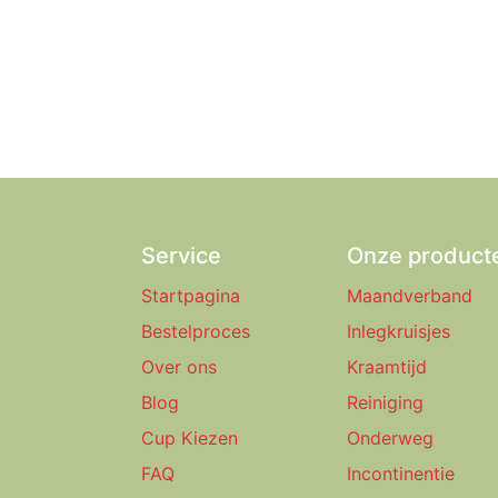
Service
Onze product
Startpagina
Maandverband
Bestelproces
Inlegkruisjes
Over ons
Kraamtijd
Blog
Reiniging
Cup Kiezen
Onderweg
FAQ
Incontinentie