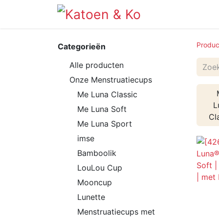
Info
Shop
Produc
Categorieën
Alle producten
Onze Menstruatiecups
Me Luna Classic
L
Me Luna Soft
Cl
Me Luna Sport
imse
Bamboolik
LouLou Cup
Mooncup
Lunette
Menstruatiecups met