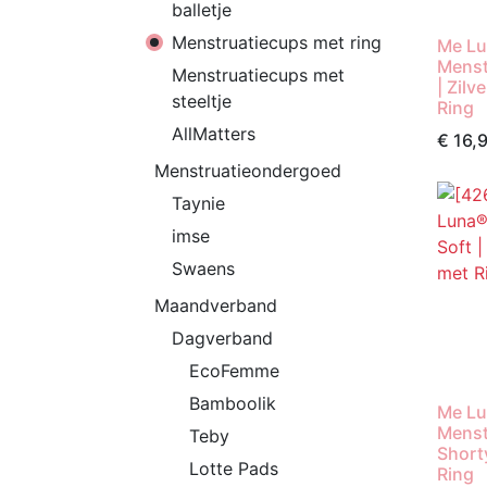
balletje
Menstruatiecups met ring
Me L
Menstr
Menstruatiecups met
| Zilv
steeltje
Ring
AllMatters
€
16,
Menstruatieondergoed
Taynie
imse
Swaens
Maandverband
Dagverband
EcoFemme
Bamboolik
Me L
Menstr
Teby
Shorty
Lotte Pads
Ring