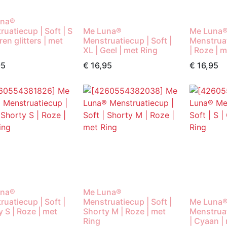
una®
uatiecup | Soft | S
Me Luna®
Me Luna
eren glitters | met
Menstruatiecup | Soft |
Menstruat
XL | Geel | met Ring
| Roze | 
95
€
16,95
€
16,95
una®
Me Luna®
uatiecup | Soft |
Menstruatiecup | Soft |
Me Luna
 S | Roze | met
Shorty M | Roze | met
Menstruat
Ring
| Cyaan |