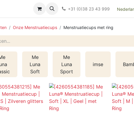
Over ons
FAQ
Kieswijzer nacht- en kraamverband
Ki
+31 (0)38 23 43 999
Nederla
ten
Onze Menstruatiecups
Menstruatiecups met ring
Me
Me
Me
una
Luna
Luna
imse
Bamb
assic
Soft
Sport