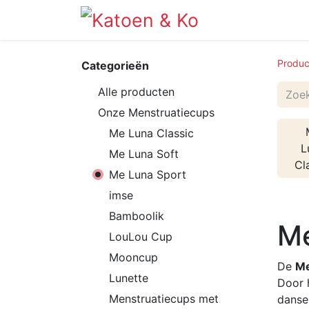
Info
Shop
Produc
Categorieën
Alle producten
Onze Menstruatiecups
Me Luna Classic
L
Me Luna Soft
Cl
Me Luna Sport
imse
Bamboolik
Me
LouLou Cup
Mooncup
De
Me
Lunette
Door h
Menstruatiecups met
danse