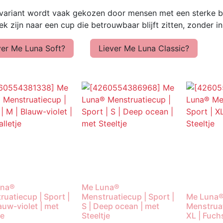
variant wordt vaak gekozen door mensen met een sterke be
k zijn naar een cup die betrouwbaar blijft zitten, zonder i
ver Me Luna Soft?
Liever Me Luna Classic?
una®
Me Luna®
ruatiecup | Sport |
Menstruatiecup | Sport |
Me Luna
auw-violet | met
S | Deep ocean | met
Menstruat
je
Steeltje
XL | Fuchs