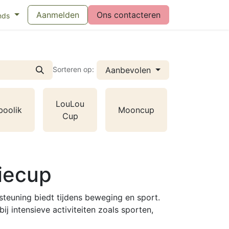
eswijzer maandverband
Aanmelden
Vragen over menstruatiecups
Ons contacteren
Bl
nds
Aanbevolen
Sorteren op:
LouLou
oolik
Mooncup
Lunette
Cup
iecup
steuning biedt tijdens beweging en sport.
ij intensieve activiteiten zoals sporten,