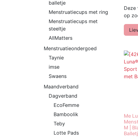
balletje
Deze 
Menstruatiecups met ring
op zoe
Menstruatiecups met
steeltje
Lie
AllMatters
Menstruatieondergoed
Taynie
imse
Swaens
Maandverband
Dagverband
EcoFemme
Bamboolik
Me L
Menst
Teby
M | Bl
Lotte Pads
Ballet