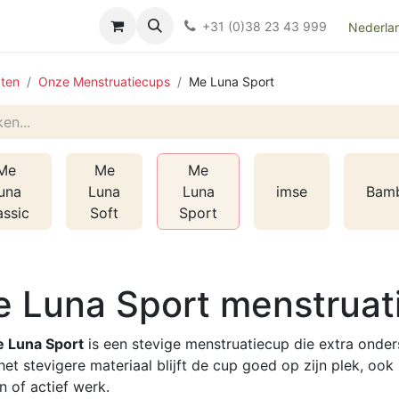
Over ons
FAQ
Kieswijzer nacht- en kraamverband
Ki
+31 (0)38 23 43 999
Nederla
ten
Onze Menstruatiecups
Me Luna Sport
Me
Me
Me
una
Luna
Luna
imse
Bamb
assic
Soft
Sport
 Luna Sport menstruat
 Luna Sport
is een stevige menstruatiecup die extra onder
et stevigere materiaal blijft de cup goed op zijn plek, ook b
n of actief werk.