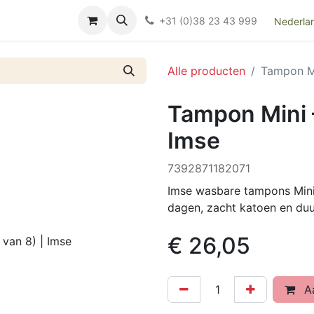
Over ons
FAQ
Kieswijzer nacht- en kraamverband
Ki
+31 (0)38 23 43 999
Nederla
Alle producten
Tampon Mi
Tampon Mini –
Imse
7392871182071
Imse wasbare tampons Mini 
dagen, zacht katoen en duu
€
26,05
Aa