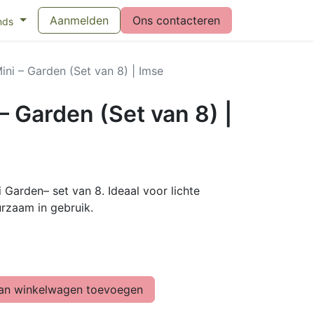
eswijzer maandverband
Aanmelden
Vragen over menstruatiecups
Ons contacteren
Bl
nds
ni – Garden (Set van 8) | Imse
 Garden (Set van 8) |
Garden– set van 8. Ideaal voor lichte
rzaam in gebruik.
n winkelwagen toevoegen