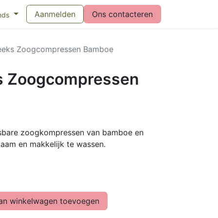
eswijzer maandverband
Aanmelden
Vragen over menstruatiecups
Ons contacteren
Bl
nds
eeks Zoogcompressen Bamboe
s Zoogcompressen
sbare zoogkompressen van bamboe en
aam en makkelijk te wassen.
n winkelwagen toevoegen