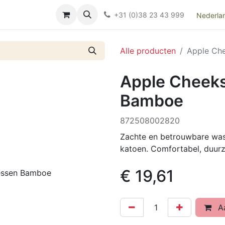
Over ons
FAQ
Kieswijzer nacht- en kraamverband
Ki
+31 (0)38 23 43 999
Nederla
Alle producten
Apple Ch
Apple Cheek
Bamboe
872508002820
Zachte en betrouwbare wa
katoen. Comfortabel, duurz
€
19,61
Aa