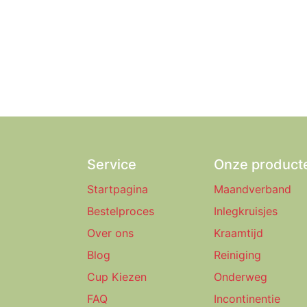
Service
Onze product
Startpagina
Maandverband
Bestelproces
Inlegkruisjes
Over ons
Kraamtijd
Blog
Reiniging
Cup Kiezen
Onderweg
FAQ
Incontinentie