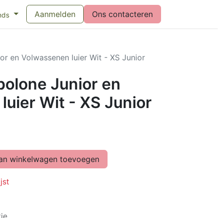
eswijzer maandverband
Aanmelden
Vragen over menstruatiecups
Ons contacteren
Bl
nds
or en Volwassenen luier Wit - XS Junior
bolone Junior en
uier Wit - XS Junior
n winkelwagen toevoegen
jst
ie