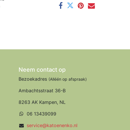
n
Neem contact op
Bezoekadres
(Alléén op afspraak)
Ambachtsstraat 36-B
8263 AK Kampen, NL
06 13439099
service@katoenenko.nl