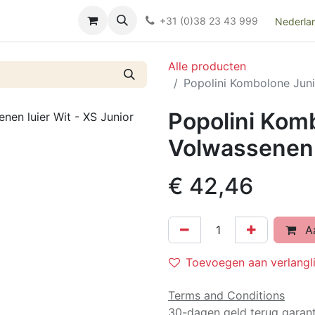
Over ons
FAQ
Kieswijzer nacht- en kraamverband
Ki
+31 (0)38 23 43 999
Nederla
Alle producten
Popolini Kombolone Juni
Popolini Kom
Volwassenen l
€
42,46
Aa
Toevoegen aan verlangli
Terms and Conditions
30-dagen geld terug garant