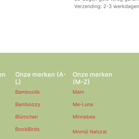
Verzending: 2-3 werkdage
en
Onze merken (A-
Onze merken
L)
(M-Z)
Bamboolik
Mam
Bamboozy
Me-Luna
Blümchen
Minnebee
BoobBirds
Momiji Natural