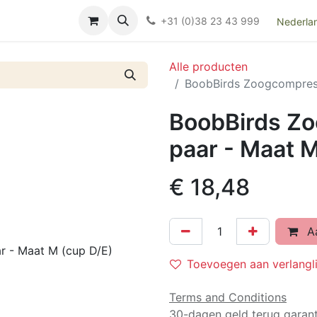
Over ons
FAQ
Kieswijzer nacht- en kraamverband
Ki
+31 (0)38 23 43 999
Nederla
Alle producten
BoobBirds Zoogcompress
BoobBirds Z
paar - Maat M
€
18,48
Aa
Toevoegen aan verlangli
Terms and Conditions
30-dagen geld terug garant