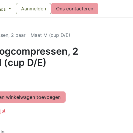
eswijzer maandverband
Aanmelden
Vragen over menstruatiecups
Ons contacteren
Bl
nds
en, 2 paar - Maat M (cup D/E)
oogcompressen, 2
 (cup D/E)
n winkelwagen toevoegen
jst
ie