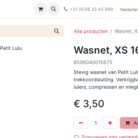
Over ons
FAQ
Kieswijzer nacht- en kraamverband
Ki
+31 (0)38 23 43 999
Nederla
Alle producten
Wasnet, X
Wasnet, XS 16
8596040015675
Stevig wasnet van Petit Lu
trekkoordsluiting. Verkrijg
luiers, compressen en inlegk
€
3,50
Aa
Toevoegen aan verlangli