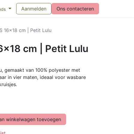
eswijzer maandverband
Aanmelden
Vragen over menstruatiecups
Ons contacteren
Bl
nds
S 16x18 cm | Petit Lulu
x18 cm | Petit Lulu
lu, gemaakt van 100% polyester met
baar in vier maten, ideaal voor wasbare
ruisjes.
n winkelwagen toevoegen
jst